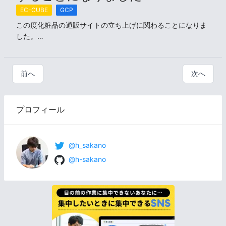
EC-CUBE
GCP
この度化粧品の通販サイトの立ち上げに関わることになりま
した。

通常、通販のパッケージを購入しようとすると、1000万円
以上かかります。

また、Amazonや楽天への出店ではリピーターが確保しにく
前へ
次へ
く、WixやGMOペパボのカラーミーショップなどのASPを使
用する場合はカスタマイズ性に乏しくなるというデメリット
があります。
プロフィール
@h_sakano
@h-sakano